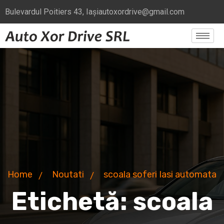
Bulevardul Poitiers 43, Iași
autoxordrive@gmail.com
Home
Noutati
scoala soferi Iasi automata
Etichetă:
scoala